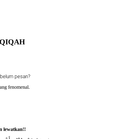
AQIQAH
ebelum pesan?
yang fenomenal.
n lewatkan!!