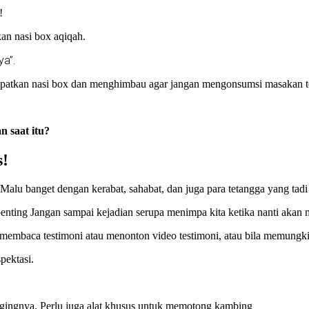
!
kan nasi box aqiqah.
ya”.
patkan nasi box dan menghimbau agar jangan mengonsumsi masakan terse
n saat itu?
s!
Malu banget dengan kerabat, sahabat, dan juga para tetangga yang tadi
enting Jangan sampai kejadian serupa menimpa kita ketika nanti ak
u membaca testimoni atau menonton video testimoni, atau bila memungki
pektasi.
ngnya. Perlu juga alat khusus untuk memotong kambing