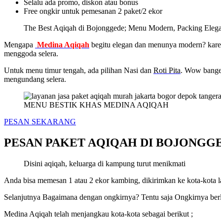
Selalu ada promo, diskon atau bonus
Free ongkir untuk pemesanan 2 paket/2 ekor
The Best Aqiqah di Bojonggede; Menu Modern, Packing Eleg
Mengapa
Medina Aqiqah
begitu elegan dan menunya modern? karen
menggoda selera.
Untuk menu timur tengah, ada pilihan Nasi dan
Roti Pita
. Wow banget
mengundang selera.
MENU BESTIK KHAS MEDINA AQIQAH
PESAN SEKARANG
PESAN PAKET AQIQAH DI BOJONGGE
Disini aqiqah, keluarga di kampung turut menikmati
Anda bisa memesan 1 atau 2 ekor kambing, dikirimkan ke kota-kota l
Selanjutnya Bagaimana dengan ongkirnya? Tentu saja Ongkirnya berlak
Medina Aqiqah telah menjangkau kota-kota sebagai berikut ;