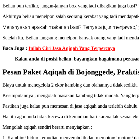
Beliau pun terfikir, jangan-jangan box yang tadi dibagikan juga basi?!
Akhirnya beliau menelpon salah seorang kerabat yang tadi mendapat
Menanyakan apakah makanan basi? Ternyata jujur menjawab,”i
Setelah itu, Beliau langsung menelpon banyak orang yang tadi menda
Baca Juga :
Inilah Ciri Jasa Aqiqah Yang Terpercaya
Kalau anda di posisi beliau, bayangkan bagaimana perasaa
Pesan Paket Aqiqah di Bojonggede, Prakti
Biaya untuk menegelola 2 ekor kambing dan olahannya tidak sedikit. 
Kesimpulannya ; mengolah masakan kambing tidak mudah. Yang terp
Pastikan juga kalau pun memesan di jasa aqiqah anda terlebih dahul
Hal itu agar anda tidak kecewa di kemudian hari karena tak sesuai eks
Mengolah aqiqah sendiri berarti menyiapkan ;
1. Kambing hidup kemudian menyembelih dan memotong motong dagi