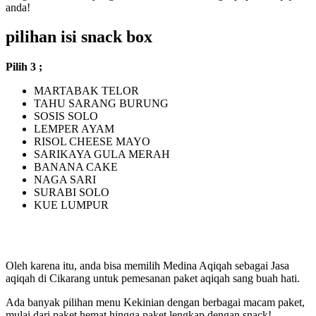
anda!
pilihan isi snack box
Pilih 3 ;
MARTABAK TELOR
TAHU SARANG BURUNG
SOSIS SOLO
LEMPER AYAM
RISOL CHEESE MAYO
SARIKAYA GULA MERAH
BANANA CAKE
NAGA SARI
SURABI SOLO
KUE LUMPUR
BONUS KACANG BAWANG PLUS AIR
MINERAL BOTOL
Oleh karena itu, anda bisa memilih Medina Aqiqah sebagai Jasa
aqiqah di Cikarang untuk pemesanan paket aqiqah sang buah hati.
Ada banyak pilihan menu Kekinian dengan berbagai macam paket,
mulai dari paket hemat hingga paket lengkap dengan snack!.