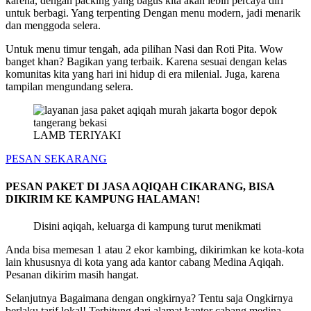
karena, dengan packing yang bagus kita akan lebih percaya diri
untuk berbagi. Yang terpenting Dengan menu modern, jadi menarik
dan menggoda selera.
Untuk menu timur tengah, ada pilihan Nasi dan Roti Pita. Wow
banget khan? Bagikan yang terbaik. Karena sesuai dengan kelas
komunitas kita yang hari ini hidup di era milenial. Juga, karena
tampilan mengundang selera.
LAMB TERIYAKI
PESAN SEKARANG
PESAN PAKET DI JASA AQIQAH CIKARANG, BISA
DIKIRIM KE KAMPUNG HALAMAN!
Disini aqiqah, keluarga di kampung turut menikmati
Anda bisa memesan 1 atau 2 ekor kambing, dikirimkan ke kota-kota
lain khususnya di kota yang ada kantor cabang Medina Aqiqah.
Pesanan dikirim masih hangat.
Selanjutnya Bagaimana dengan ongkirnya? Tentu saja Ongkirnya
berlaku tarif lokal! Terhitung dari alamat kantor cabang medina