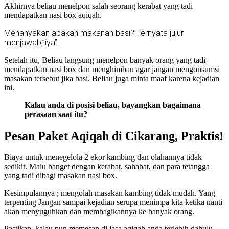
Akhirnya beliau menelpon salah seorang kerabat yang tadi
mendapatkan nasi box aqiqah.
Menanyakan apakah makanan basi? Ternyata jujur
menjawab,”iya”.
Setelah itu, Beliau langsung menelpon banyak orang yang tadi
mendapatkan nasi box dan menghimbau agar jangan mengonsumsi
masakan tersebut jika basi. Beliau juga minta maaf karena kejadian
ini.
Kalau anda di posisi beliau, bayangkan bagaimana
perasaan saat itu?
Pesan Paket Aqiqah di Cikarang, Praktis!
Biaya untuk menegelola 2 ekor kambing dan olahannya tidak
sedikit. Malu banget dengan kerabat, sahabat, dan para tetangga
yang tadi dibagi masakan nasi box.
Kesimpulannya ; mengolah masakan kambing tidak mudah. Yang
terpenting Jangan sampai kejadian serupa menimpa kita ketika nanti
akan menyuguhkan dan membagikannya ke banyak orang.
Pastikan, kalau pun memesan di jasa aqiqah anda terlebih dahulu