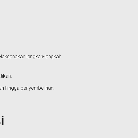
elaksanakan langkah-langkah
tikan.
an hingga penyembelihan.
i