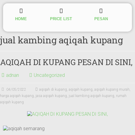
HOME
PRICE LIST
PESAN
jual kambing aqiqah kupang
AQIQAH DI KUPANG PESAN DI SINI,
adnan
Uncategorized
04/05/2022
aqiqah di kupang
,
aqiqah kupang
,
aqiqah kupang murah
,
harga aqiqah kupang
,
jasa aqiqah kupang
,
jual kambing aqiqah kupang
,
rumah
aqiqah kupang