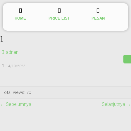
HOME
PRICE LIST
PESAN
1
adnan
14/10/2025
Total Views: 70
← Sebelumnya
Selanjutnya →