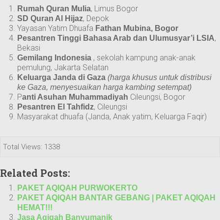
, Limus Bogor
Rumah Quran Mulia
, Depok
SD Quran Al Hijaz
Yayasan Yatim Dhuafa
Fathan Mubina, Bogor
,
Pesantren Tinggi Bahasa Arab dan Ulumusyar’i LSIA
Bekasi
, sekolah kampung anak-anak
Gemilang Indonesia
pemulung, Jakarta Selatan
Keluarga Janda di Gaza
(harga khusus untuk distribusi
ke Gaza, menyesuaikan harga kambing setempat)
P
Cileungsi, Bogor
anti Asuhan Muhammadiyah
, Cileungsi
Pesantren El Tahfidz
Masyarakat dhuafa (Janda, Anak yatim, Keluarga Faqir)
Total Views: 1338
Related Posts:
PAKET AQIQAH PURWOKERTO
PAKET AQIQAH BANTAR GEBANG | PAKET AQIQAH
HEMAT!!!
Jasa Aqiqah Banyumanik