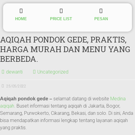
HOME
PRICE LIST
PESAN
AQIQAH PONDOK GEDE, PRAKTIS,
HARGA MURAH DAN MENU YANG
BERBEDA.
dewanti
Uncategorized
25/05/2022
selamat datang di website
Medina
Aqiqah pondok gede –
aqiqah
. Buset informasi tentang aqiqah di Jakarta, Bogor,
Semarang, Purwokerto, Cikarang, Bekasi, dan solo. Di sini, Anda
bisa mendapatkan informasi lengkap tentang layanan aqiqah
yang praktis.