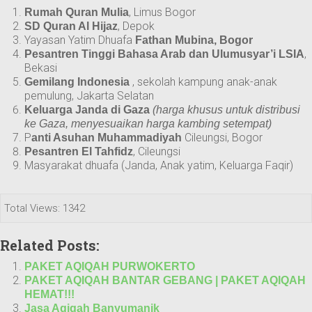
, Limus Bogor
Rumah Quran Mulia
, Depok
SD Quran Al Hijaz
Yayasan Yatim Dhuafa
Fathan Mubina, Bogor
,
Pesantren Tinggi Bahasa Arab dan Ulumusyar’i LSIA
Bekasi
, sekolah kampung anak-anak
Gemilang Indonesia
pemulung, Jakarta Selatan
Keluarga Janda di Gaza
(harga khusus untuk distribusi
ke Gaza, menyesuaikan harga kambing setempat)
P
Cileungsi, Bogor
anti Asuhan Muhammadiyah
, Cileungsi
Pesantren El Tahfidz
Masyarakat dhuafa (Janda, Anak yatim, Keluarga Faqir)
Total Views: 1342
Related Posts:
PAKET AQIQAH PURWOKERTO
PAKET AQIQAH BANTAR GEBANG | PAKET AQIQAH
HEMAT!!!
Jasa Aqiqah Banyumanik