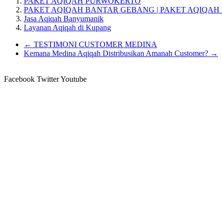
PAKET AQIQAH PURWOKERTO
PAKET AQIQAH BANTAR GEBANG | PAKET AQIQAH 
Jasa Aqiqah Banyumanik
Layanan Aqiqah di Kupang
←
TESTIMONI CUSTOMER MEDINA
Kemana Medina Aqiqah Distribusikan Amanah Customer?
→
Facebook
Twitter
Youtube