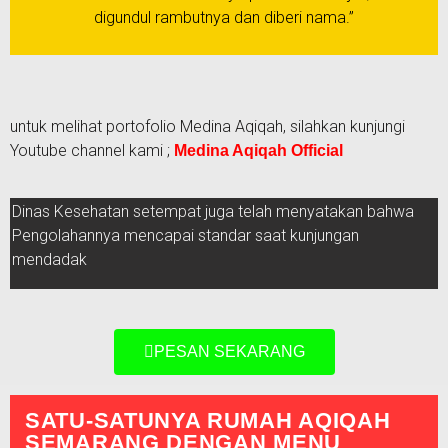
digundul rambutnya dan diberi nama.”
untuk melihat portofolio Medina Aqiqah, silahkan kunjungi
Youtube channel kami ;
Medina Aqiqah Official
Dinas Kesehatan setempat juga telah menyatakan bahwa
Pengolahannya mencapai standar saat kunjungan
mendadak
PESAN SEKARANG
SATU-SATUNYA RUMAH AQIQAH
SEMARANG DENGAN MENU