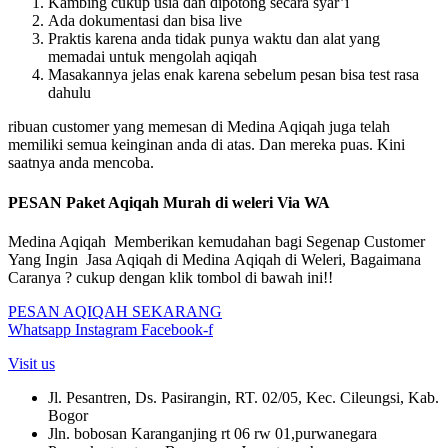
Kambing cukup usia dan dipotong secara syar’i
Ada dokumentasi dan bisa live
Praktis karena anda tidak punya waktu dan alat yang
memadai untuk mengolah aqiqah
Masakannya jelas enak karena sebelum pesan bisa test rasa
dahulu
ribuan customer yang memesan di Medina Aqiqah juga telah
memiliki semua keinginan anda di atas. Dan mereka puas. Kini
saatnya anda mencoba.
PESAN Paket Aqiqah Murah di weleri Via WA
Medina Aqiqah Memberikan kemudahan bagi Segenap Customer
Yang Ingin Jasa Aqiqah di Medina Aqiqah di Weleri, Bagaimana
Caranya ? cukup dengan klik tombol di bawah ini!!
PESAN AQIQAH SEKARANG
Whatsapp
Instagram
Facebook-f
Visit us
Jl. Pesantren, Ds. Pasirangin, RT. 02/05, Kec. Cileungsi, Kab.
Bogor
Jln. bobosan Karanganjing rt 06 rw 01,purwanegara