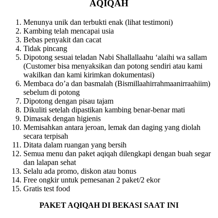
AQIQAH
Menunya unik dan terbukti enak (lihat testimoni)
Kambing telah mencapai usia
Bebas penyakit dan cacat
Tidak pincang
Dipotong sesuai teladan Nabi Shallallaahu ‘alaihi wa sallam
(Customer bisa menyaksikan dan potong sendiri atau kami
wakilkan dan kami kirimkan dokumentasi)
Membaca do’a dan basmalah (Bismillaahirrahmaanirraahiim)
sebelum di potong
Dipotong dengan pisau tajam
Dikuliti setelah dipastikan kambing benar-benar mati
Dimasak dengan higienis
Memisahkan antara jeroan, lemak dan daging yang diolah
secara terpisah
Ditata dalam ruangan yang bersih
Semua menu dan paket aqiqah dilengkapi dengan buah segar
dan lalapan sehat
Selalu ada promo, diskon atau bonus
Free ongkir untuk pemesanan 2 paket/2 ekor
Gratis test food
PAKET AQIQAH DI BEKASI SAAT INI