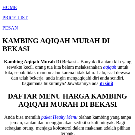
HOME
PRICE LIST
PESAN
KAMBING AQIQAH MURAH DI
BEKASI
Kambing Aqiqah Murah Di Bekasi
– Banyak di antara kita yang
sewaktu kecil, orang tua kita belum melaksanakan
aqiqah
untuk
kita, sebab tidak mampu atau karena tidak tahu. Lalu, saat dewasa
dan telah bekerja, anda ingin mengaqiqahi diri anda sendiri,
bagaimana hukumnya? Jawabannya ada
di sini!
DAFTAR MENU HARGA KAMBING
AQIQAH MURAH DI BEKASI
Anda bisa memilih
paket Healty Menu
olahan kambing yang tanpa
jeroan, santan dan menggunakan sedikit sekali minyak. Bagi
sebagian orang, menjaga kolesterol dalam makanan adalah pilihan
terbaik.