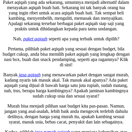
Paket aqiqah yang ada sekarang, umumnya menjadi alternatif dalam
merayakan aqiqah buah hati. Sekarang ini tak banyak orang tua
yang ingin ribet untuk acara aqiqah buah hati. Tak sempat beli
kambing, menyembelih, menguliti, memasak dan menyajikan.
Apalagi sekarang tersebar berbagai paket aqiqah siap saji yang
praktis untuk dihidangkan kepada para tamu undangan.
Nah,
paket aqiqah
seperti apa yang terbaik untuk dipilih?
Pertama, pilihlah paket aqiqah yang sesuai dengan budget, bila
budget cukup, anda bisa memilih paket aqiqah yang lengkap dengan
nasi box, buah dan snack pendamping, seperti apa ragamnya? Klik
di sini!
Banyak
jasa aqiqah
yang menawarkan paket dengan sangat murah,
kadang nyaris tak masuk akal. Tak masuk akal apanya? Ada paket
aquqah yang dijual di bawah harga satu juta rupiah, sudah matang,
nah, trus, berapa harga kambingnya? Apakah jaminan kambingnya
sudah cukup usia dan sesuai syarat?
Murah bisa menjadi pilihan saat budget kita pas-pasan. Namun,
jangan yang asal-asalah, lebih baik anda mengecek terlebih dahulu
detilnya, dengan harga yang murah itu, apakah kambing sesuai
syarat, masuk usia, bebas cacat, penyakit dan lain sebagainya.
Kedua, pilihlah
jasa rumah aqiqah
yang menjaga kebersihan atau