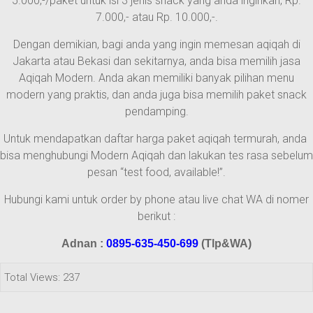
5.000,-/paket untuk isi 3 jenis snack yang anda inginkan, Rp.
7.000,- atau Rp. 10.000,-.
Dengan demikian, bagi anda yang ingin memesan aqiqah di
Jakarta atau Bekasi dan sekitarnya, anda bisa memilih jasa
Aqiqah Modern. Anda akan memiliki banyak pilihan menu
modern yang praktis, dan anda juga bisa memilih paket snack
pendamping.
Untuk mendapatkan daftar harga paket aqiqah termurah, anda
bisa menghubungi Modern Aqiqah dan lakukan tes rasa sebelum
pesan “test food, available!”.
Hubungi kami untuk order by phone atau live chat WA di nomer
berikut :
Adnan :
0895-635-450-699
(Tlp&WA)
Total Views: 237