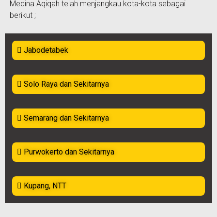
Medina Aqiqah telah menjangkau kota-kota sebagai
berikut ;
Jabodetabek
Solo Raya dan Sekitarnya
Semarang dan Sekitarnya
Purwokerto dan Sekitarnya
Kupang, NTT