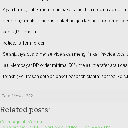
Ayah bunda, untuk memesan paket aqiqah di medina aqiqah mel
pertama,mintalah Price list paket aqiqah kepada customer ser
kedua,Pilih menu
ketiga, Isi form order
Selanjutnya customer service akan mengirimkan invoice total
lalu,Membayar DP order minimal 50% melalui transfer atau c
terakhir,Pelunasan setelah paket pesanan diantar sampai ke r
Total Views: 222
Related posts:
Galeri Aqiqah Medina
JASA AQIQAH CIBINONG ENAK, MURAH DAN PRAKTIS