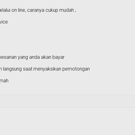
alui on line, caranya cukup mudah ;
vice
 pesanan yang anda akan bayar
ash langsung saat menyaksikan pemotongan
umah