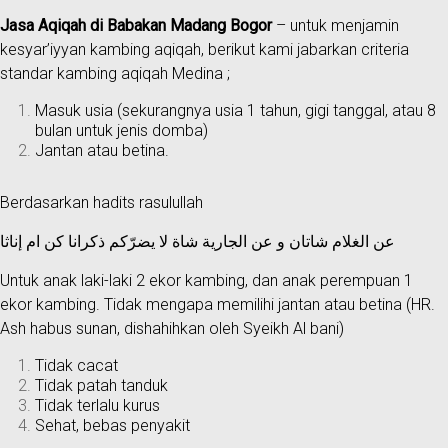
Jasa Aqiqah di Babakan Madang Bogor
– untuk menjamin
kesyar’iyyan kambing aqiqah, berikut kami jabarkan criteria
standar kambing aqiqah Medina ;
Masuk usia (sekurangnya usia 1 tahun, gigi tanggal, atau 8
bulan untuk jenis domba)
Jantan atau betina.
Berdasarkan hadits rasulullah
عن الغلام شاتان و عن الجارية شاة لا يضرّكم ذكرانا كن ام إناثا
Untuk anak laki-laki 2 ekor kambing, dan anak perempuan 1
ekor kambing. Tidak mengapa memilihi jantan atau betina (HR.
Ash habus sunan, dishahihkan oleh Syeikh Al bani)
Tidak cacat
Tidak patah tanduk
Tidak terlalu kurus
Sehat, bebas penyakit