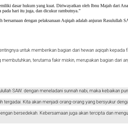
iliki dasar hukum yang kuat. Diriwayatkan oleh Ibnu Majah dari An
 pada hari itu juga, dan dicukur rambutnya.”
juh bersamaan dengan pelaksanaan Aqiqah adalah anjuran Rasulullah
entingnya untuk memberikan bagian dari hewan aqiqah kepada fa
butuhkan, terutama fakir miskin, merupakan bagian dari anjura
sulullah SAW. dengan meneladani sunnah nabi, maka kebaikan pu
h tergadai. Kita akan menjadi orang-orang yang bersyukur den
n dengan bersedekah. Kebersamaan juga akan tercipta dan men