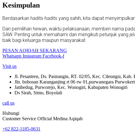
Kesimpulan
Berdasarkan hadits-hadits yang sahih, kita dapat menyimpulk
Dari pemilihan hewan, waktu pelaksanaan, memberi nama pada h
SAW. Penting untuk memahami dan mengikuti petunjuk yang jel
baik bagi keluarga maupun masyarakat.
PESAN AQIQAH SEKARANG
Whatsapp
Instagram
Facebook-f
Visit us
Jl. Pesantren, Ds. Pasirangin, RT. 02/05, Kec. Cileungsi, Kab.
Jln. bobosan Karanganjing rt 06 rw 01,purwanegara Purwokert
Jatibedug, Purworejo, Kec. Wonogiri, Kabupaten Wonogiri
Ds Sirah, Simo, Boyolali
call us
Hubungi
Customer Service Official Medina Aqiqah
+62 822-1185-0631