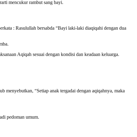
arti mencukur rambut sang bayi.
erkata : Rasulullah bersabda “Bayi laki-laki diaqiqahi dengan dua
omba.
laksanaan Aqiqah sesuai dengan kondisi dan keadaan keluarga.
ub menyebutkan, “Setiap anak tergadai dengan aqiqahnya, maka
njadi pedoman umum.