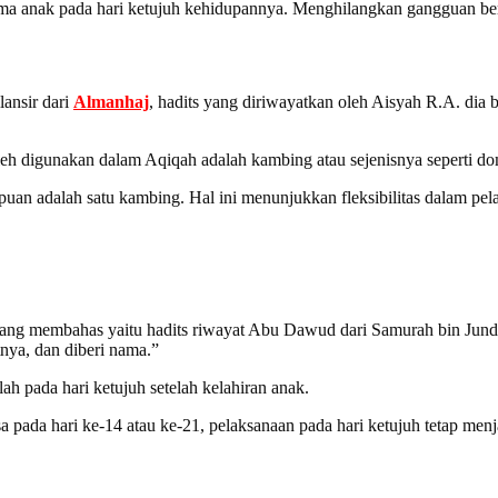
ma anak pada hari ketujuh kehidupannya. Menghilangkan gangguan ber
ansir dari
Almanhaj
, hadits yang diriwayatkan oleh Aisyah R.A. dia b
leh digunakan dalam Aqiqah adalah kambing atau sejenisnya seperti d
puan adalah satu kambing. Hal ini menunjukkan fleksibilitas dalam pe
yang membahas yaitu hadits riwayat Abu Dawud dari Samurah bin Jund
nya, dan diberi nama.”
h pada hari ketujuh setelah kelahiran anak.
 pada hari ke-14 atau ke-21, pelaksanaan pada hari ketujuh tetap me