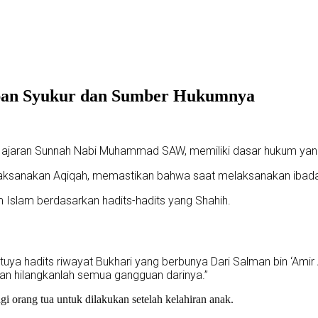
apan Syukur dan Sumber Hukumnya
ari ajaran Sunnah Nabi Muhammad SAW, memiliki dasar hukum yang
laksanakan Aqiqah, memastikan bahwa saat melaksanakan ibadah
m Islam berdasarkan hadits-hadits yang Shahih.
uya hadits riwayat Bukhari yang berbunya Dari Salman bin ‘Amir A
an hilangkanlah semua gangguan darinya.”
gi orang tua untuk dilakukan setelah kelahiran anak.